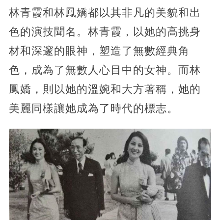
林青霞和林鳳嬌都以其非凡的美貌和出
色的演技聞名。林青霞，以她的高挑身
材和深邃的眼神，塑造了無數經典角
色，成為了無數人心目中的女神。而林
鳳嬌，則以她的溫婉和大方著稱，她的
美麗同樣讓她成為了時代的標志。