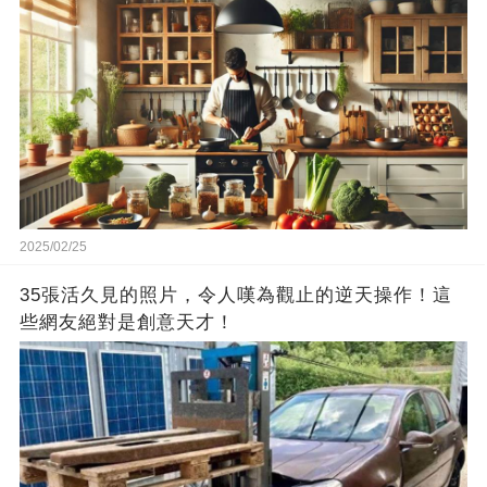
2025/02/25
35張活久見的照片，令人嘆為觀止的逆天操作！這
些網友絕對是創意天才！