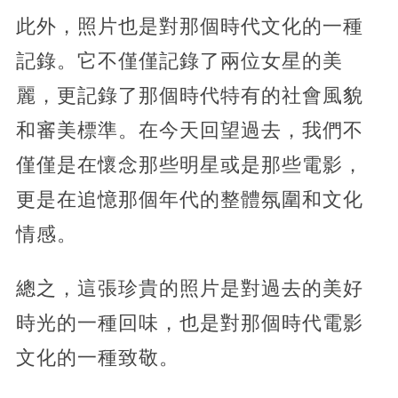
此外，照片也是對那個時代文化的一種
記錄。它不僅僅記錄了兩位女星的美
麗，更記錄了那個時代特有的社會風貌
和審美標準。在今天回望過去，我們不
僅僅是在懷念那些明星或是那些電影，
更是在追憶那個年代的整體氛圍和文化
情感。
總之，這張珍貴的照片是對過去的美好
時光的一種回味，也是對那個時代電影
文化的一種致敬。