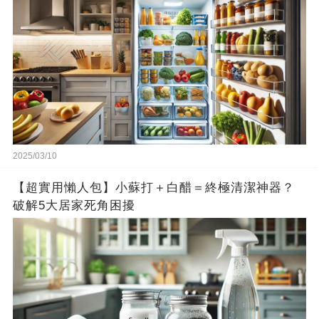
2025/03/10
【超實用懶人包】小蘇打＋白醋＝終極清潔神器？
破解5大居家死角困擾