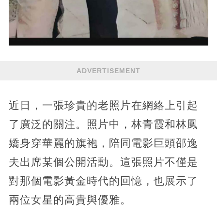
ADVERTISEMENT
近日，一張珍貴的老照片在網絡上引起
了廣泛的關注。照片中，林青霞和林鳳
嬌身穿華麗的旗袍，陪同電影巨頭邵逸
夫出席某個公開活動。這張照片不僅是
對那個電影黃金時代的回憶，也展示了
兩位女星的高貴與優雅。