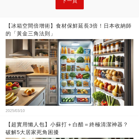
下一頁
【冰箱空間倍增術】食材保鮮延長3倍！日本收納師
的「黃金三角法則」
2025/03/10
【超實用懶人包】小蘇打＋白醋＝終極清潔神器？
破解5大居家死角困擾