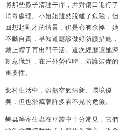
將那些蟲子清理干凈，并對傷口進行了
消毒處理。小姐姐雖然脫離了危險，但
回想起剛才的情景，仍是心有余悸。她
不斷自責，早知道應該做好防護措施，
戴上帽子再出門干活。這次經歷讓她深
刻意識到，在戶外勞作時，防護裝備的
重要性。
鄉村生活中，雖然空氣清新、環境優
美，但也潛藏著許多看不見的危險。
蜱蟲等寄生蟲在草叢中十分常見，它們