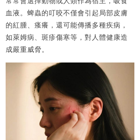
常常會選擇動物或人類作為宿主，吸食
血液。蜱蟲的叮咬不僅會引起局部皮膚
的紅腫、瘙癢，還可能傳播多種疾病，
如萊姆病、斑疹傷寒等，對人體健康造
成嚴重威脅。