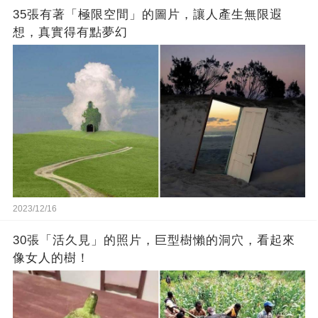
35張有著「極限空間」的圖片，讓人產生無限遐
想，真實得有點夢幻
2023/12/16
30張「活久見」的照片，巨型樹懶的洞穴，看起來
像女人的樹！