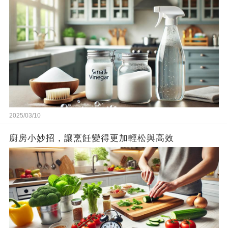
2025/03/10
廚房小妙招，讓烹飪變得更加輕松與高效