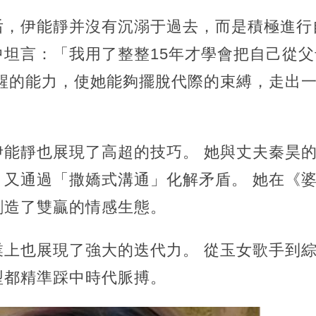
后，伊能靜并沒有沉溺于過去，而是積極進行
中坦言：「我用了整整15年才學會把自己從
覺醒的能力，使她能夠擺脫代際的束縛，走出
伊能靜也展現了高超的技巧。 她與丈夫秦昊
，又通過「撒嬌式溝通」化解矛盾。 她在《
創造了雙贏的情感生態。
業上也展現了強大的迭代力。 從玉女歌手到
型都精準踩中時代脈搏。