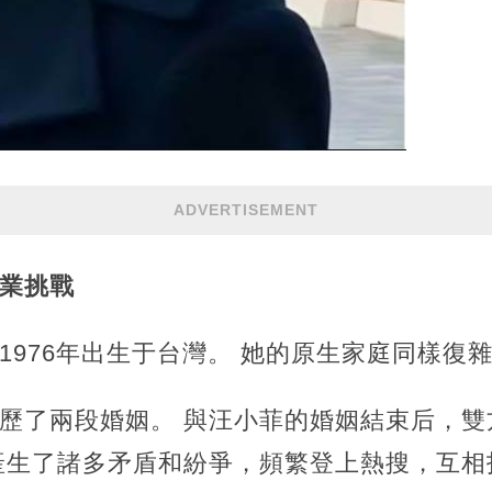
ADVERTISEMENT
事業挑戰
1976年出生于台灣。 她的原生家庭同樣復
經歷了兩段婚姻。 與汪小菲的婚姻結束后，雙
產生了諸多矛盾和紛爭，頻繁登上熱搜，互相