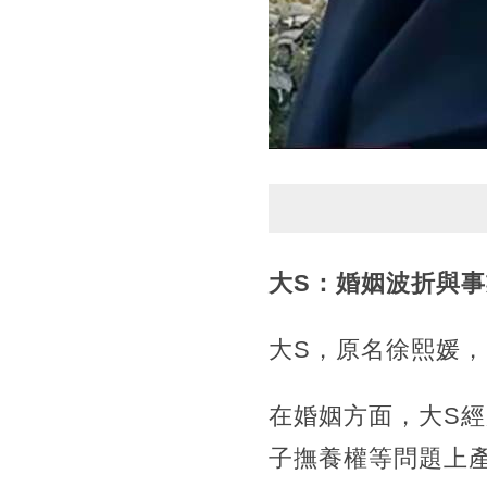
大S：婚姻波折與
大S，原名徐熙媛，
在婚姻方面，大S
子撫養權等問題上