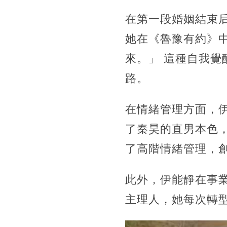
在第一段婚姻結束
她在《魯豫有約》
來。」 這種自我
路。
在情緒管理方面，
了秦昊的直男本色
了高階情緒管理，
此外，伊能靜在事
主理人，她每次轉