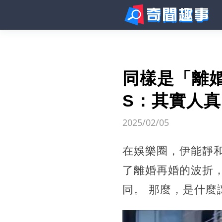
同樣是「離
S：其實人
2025/02/05
在娛樂圈，伊能靜
了離婚再婚的波折
同。 那麼，是什