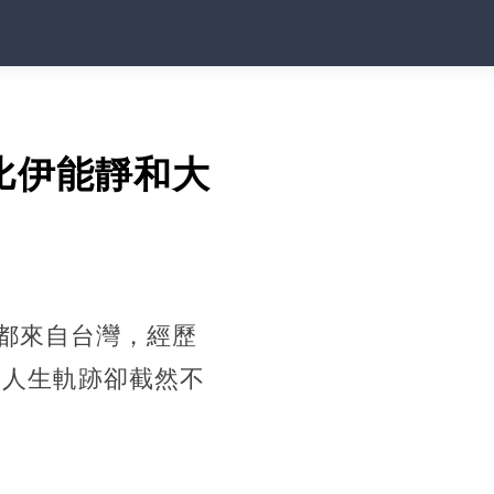
比伊能靜和大
都來自台灣，經歷
的人生軌跡卻截然不