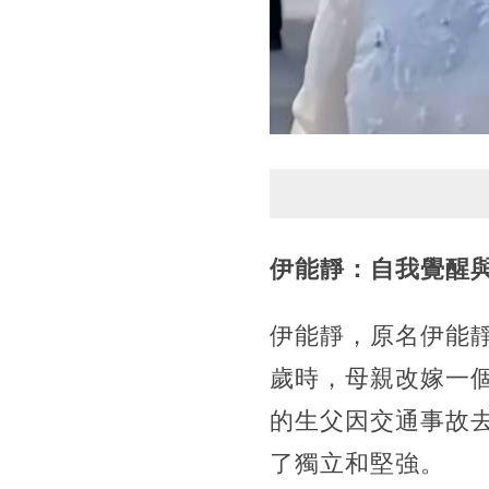
伊能靜：自我覺醒
伊能靜，原名伊能靜
歲時，母親改嫁一
的生父因交通事故去
了獨立和堅強。