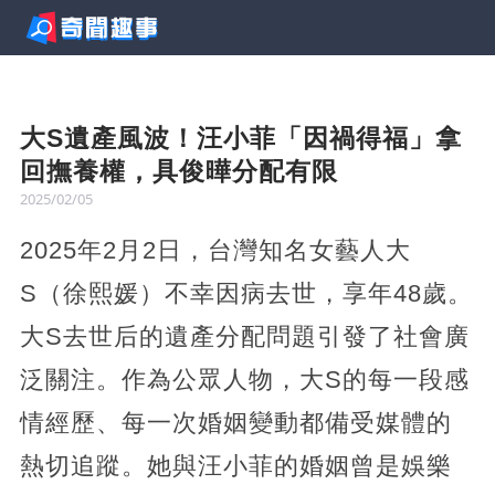
大S遺產風波！汪小菲「因禍得福」拿
回撫養權，具俊曄分配有限
2025/02/05
2025年2月2日，台灣知名女藝人大
S（徐熙媛）不幸因病去世，享年48歲。
大S去世后的遺產分配問題引發了社會廣
泛關注。作為公眾人物，大S的每一段感
情經歷、每一次婚姻變動都備受媒體的
熱切追蹤。她與汪小菲的婚姻曾是娛樂