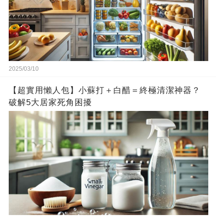
2025/03/10
【超實用懶人包】小蘇打＋白醋＝終極清潔神器？
破解5大居家死角困擾