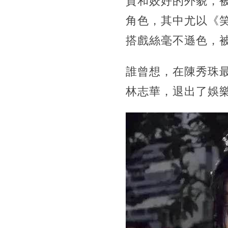
質和姣好的外貌，
角色，其中尤以《
搭戲絲毫不遜色，
誰曾想，在陳秀珠
林志華，退出了娛