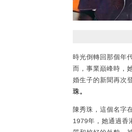
時光倒轉回那個年
而，事業巔峰時，
婚生子的新聞再次
珠。
陳秀珠，這個名字在
1979年，她通過