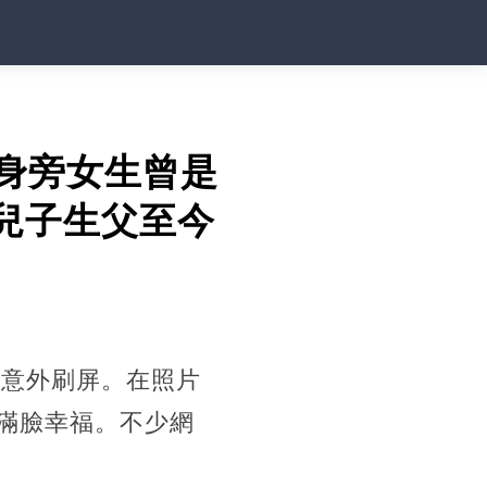
，身旁女生曾是
，兒子生父至今
照意外刷屏。在照片
滿臉幸福。不少網