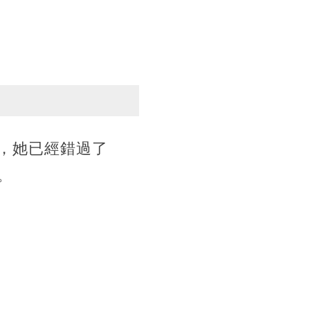
，她已經錯過了
。