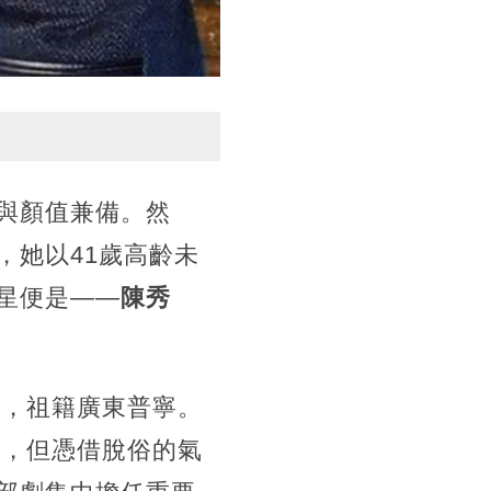
與顏值兼備。然
，她以41歲高齡未
星便是——
陳秀
生，祖籍廣東普寧。
軍，但憑借脫俗的氣