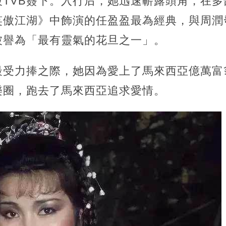
被TVB簽下。入行后，她迅速嶄露頭角，在多
笑傲江湖》中飾演的任盈盈最為經典，與周潤
被譽為「最有靈氣的花旦之一」。
最受力捧之際，她因為愛上了馬來西亞億萬富
樂圈，跑去了馬來西亞追求愛情。