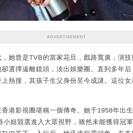
ADVERTISEMENT
代，她曾是TVB的當家花旦，戲路寬廣，演技
她卻選擇遠離鏡頭，淡出娛樂圈。直到多年后
登上熱搜，其孩子生父身份至今成謎。這位女
香港影視圈堪稱一個傳奇。她于1958年出
香港小姐競選進入大眾視野，雖然未能獲得冠