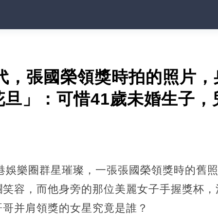
年代，張國榮領獎時拍的照片
花旦」：可惜41歲未婚生子
香港娛樂圈群星璀璨，一張張國榮領獎時的舊
爛笑容，而他身旁的那位美麗女子手握獎杯，
哥哥并肩領獎的女星究竟是誰？