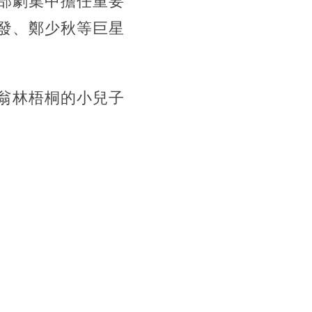
部劇集中擔任重要
發、鄭少秋等巨星
翁林梧桐的小兒子