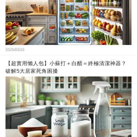
2025/03/10
【超實用懶人包】小蘇打＋白醋＝終極清潔神器？
破解5大居家死角困擾