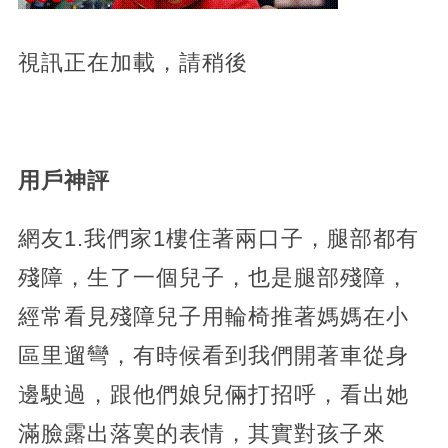
視訊正在加載，請稍後
用戶神評
網友1.我們家1樓住著兩口子，腿部都有
殘障，生了一個兒子，也是腿部殘障，
經常看見殘障兒子用輪椅推著媽媽在小
區里遛彎，有時候看到我們開著車從身
邊駛過，跟他們娘兒倆打招呼，看出她
滿臉露出落寞的表情，其實對孩子來