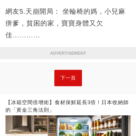
網友5.天崩開局： 坐輪椅的媽，小兒麻
痹爹，貧困的家，寶寶身體又欠
佳…………
ADVERTISEMENT
下一頁
【冰箱空間倍增術】食材保鮮延長3倍！日本收納師
的「黃金三角法則」