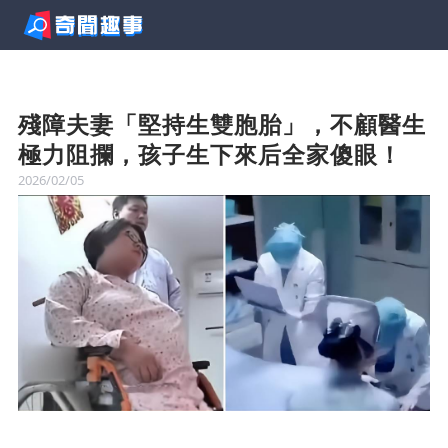
殘障夫妻「堅持生雙胞胎」，不顧醫生
極力阻攔，孩子生下來后全家傻眼！
2026/02/05