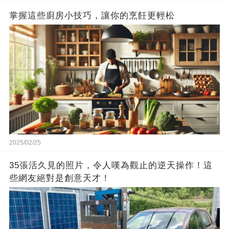
掌握這些廚房小技巧，讓你的烹飪更輕松
2025/02/25
35張活久見的照片，令人嘆為觀止的逆天操作！這
些網友絕對是創意天才！