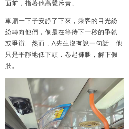
面前，指著他高聲斥責。
車廂一下子安靜了下來，乘客的目光紛
紛轉向他們，像是在等待下一秒的爭執
或爭辯。然而，A先生沒有說一句話。他
只是平靜地低下頭，卷起褲腿，解下假
肢。