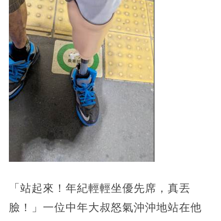
「站起來！年紀輕輕坐優先席，真丟
臉！」一位中年大叔怒氣沖沖地站在他